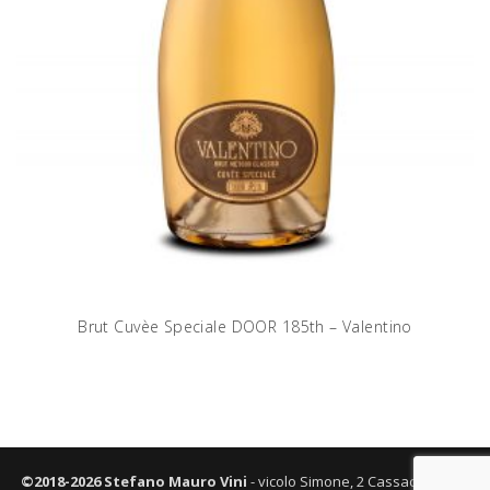
Brut Cuvèe Speciale DOOR 185th – Valentino
©2018-2026 Stefano Mauro Vini
- vicolo Simone, 2 Cassacco (UD) -