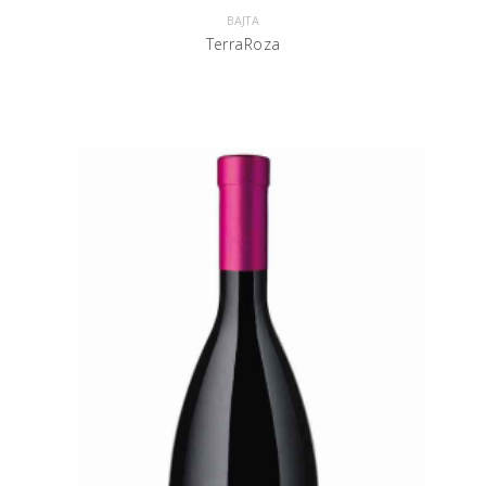
BAJTA
TerraRoza