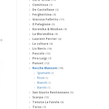
Comitissa
(1)
De Castellane
(2)
Ferghettina
(9)
Giacosa Falletto
(11)
Il Palagione
(5)
Korenika & Moskon
(9)
La Morandina
(9)
Laurent Perrier
(6)
no
Le colture
(9)
Lis Neris
(16)
Pascolo
(13)
Pira Luigi
(7)
Punset
(12)
Rocche Manzoni
(18)
Spumanti
(4)
Rossi
(6)
Bianchi
(3)
Barolo
(5)
San Giusto Rentennano
(5)
Scarpa
(13)
Tenuta La Favola
(8)
Toros
(7)