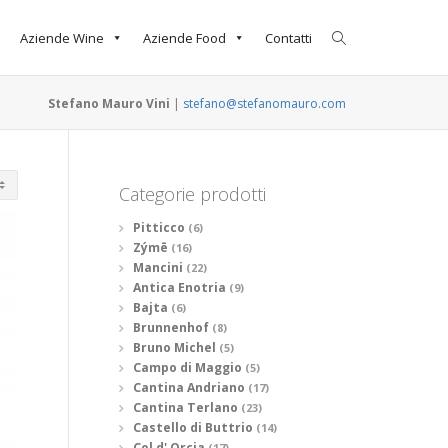
Aziende Wine
Aziende Food
Contatti
Stefano Mauro Vini
|
stefano@stefanomauro.com
Categorie prodotti
Pitticco
(6)
Zýmē
(16)
Mancini
(22)
Antica Enotria
(9)
Bajta
(6)
Brunnenhof
(8)
Bruno Michel
(5)
Campo di Maggio
(5)
Cantina Andriano
(17)
Cantina Terlano
(23)
Castello di Buttrio
(14)
Col d' Orcia
(17)