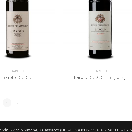
BAROLO
BAROLO
Barolo D.O.C.G
Barolo D.O.C.G – Big ‘d Big
1
2
→
 Vini
- vicolo Simone, 2 Cassacco (UD) - P. IVA 01296550302 - RAE: UD - 165