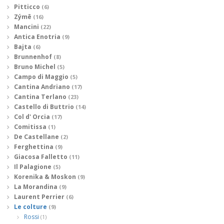
Pitticco
(6)
Zýmē
(16)
Mancini
(22)
Antica Enotria
(9)
Bajta
(6)
Brunnenhof
(8)
Bruno Michel
(5)
Campo di Maggio
(5)
Cantina Andriano
(17)
Cantina Terlano
(23)
Castello di Buttrio
(14)
Col d' Orcia
(17)
Comitissa
(1)
De Castellane
(2)
Ferghettina
(9)
Giacosa Falletto
(11)
Il Palagione
(5)
Korenika & Moskon
(9)
La Morandina
(9)
Laurent Perrier
(6)
Le colture
(9)
Rossi
(1)