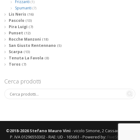
Frizzanti
(1)
Spumanti
(7)
Lis Neris
(16)
Pascolo
(13)
Pira Luigi
(7)
Punset
(12)
Rocche Manzoni
(18)
San Giusto Rentennano
(5)
Scarpa
(13)
Tenuta La Favola
(8)
Toros
(7)
Cerca prodotti
©2018-2026 Stefano Mauro Vini
- vicolo Simone, 2 Cassacco (UD) -
P. IVA 01296550302 - RAE: UD - 165661 - Powered by:
FiveStudio.it