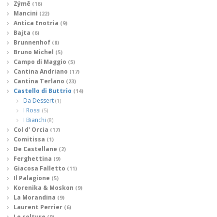
Zýmē
(16)
Mancini
(22)
Antica Enotria
(9)
Bajta
(6)
Brunnenhof
(8)
Bruno Michel
(5)
Campo di Maggio
(5)
Cantina Andriano
(17)
Cantina Terlano
(23)
Castello di Buttrio
(14)
Da Dessert
(1)
I Rossi
(5)
I Bianchi
(8)
Col d' Orcia
(17)
Comitissa
(1)
De Castellane
(2)
Ferghettina
(9)
Giacosa Falletto
(11)
Il Palagione
(5)
Korenika & Moskon
(9)
La Morandina
(9)
Laurent Perrier
(6)
Le colture
(9)