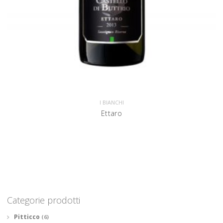
I BIANCHI
Ettaro
Categorie prodotti
Pitticco
(6)