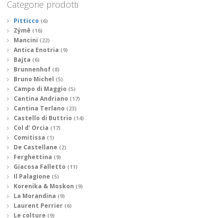
Categorie prodotti
Pitticco
(6)
Zýmē
(16)
Mancini
(22)
Antica Enotria
(9)
Bajta
(6)
Brunnenhof
(8)
Bruno Michel
(5)
Campo di Maggio
(5)
Cantina Andriano
(17)
Cantina Terlano
(23)
Castello di Buttrio
(14)
Col d' Orcia
(17)
Comitissa
(1)
De Castellane
(2)
Ferghettina
(9)
Giacosa Falletto
(11)
Il Palagione
(5)
Korenika & Moskon
(9)
La Morandina
(9)
Laurent Perrier
(6)
Le colture
(9)