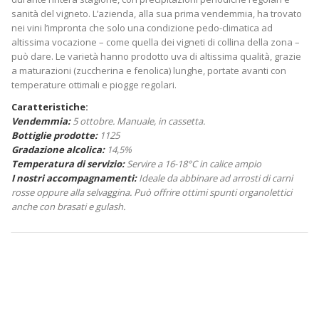
sanità del vigneto. L’azienda, alla sua prima vendemmia, ha trovato
nei vini l’impronta che solo una condizione pedo-climatica ad
altissima vocazione – come quella dei vigneti di collina della zona –
può dare. Le varietà hanno prodotto uva di altissima qualità, grazie
a maturazioni (zuccherina e fenolica) lunghe, portate avanti con
temperature ottimali e piogge regolari.
Caratteristiche:
Vendemmia:
5 ottobre. Manuale, in cassetta.
Bottiglie prodotte:
1125
Gradazione alcolica:
14,5%
Temperatura di servizio:
Servire a 16-18°C in calice ampio
I nostri accompagnamenti:
Ideale da abbinare ad arrosti di carni
rosse oppure alla selvaggina. Può offrire ottimi spunti organolettici
anche con brasati e gulash.