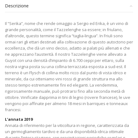
Descrizione
Il “Serika”, nome che rende omaggio a Sergio ed Erika, è un vino di
grande personalità, come il Tazzelenghe sa essere; in friulano,
d’altronde, questo termine significa “taglia-lingua”. In Friuli sono
ormai rari gli ettari destinati alla coltivazione di questo autoctono per
eccellenza, che dà un vino deciso, adatto ai palati più allenati e che
ne apprezzano l’austerità. Il nostro Tazzelenghe viene allevato a
Guyot con una densità d’impianto di 6.700 ceppi per ettaro, sulla
nostra vigna posta su una collina terrazzata esposta a sud-est. Il
terreno è un Flysch di collina molto ricco dal punto di vista idrico e
minerale, da cui otteniamo vini rossi di grande struttura ma allo
stesso tempo estremamente fini ed eleganti. La vendemmia,
rigorosamente manuale, può protrarsi fino alla seconda metà di
ottobre. Vinificate dapprima in tini di legno (rovere francese), le uve
vengono poi affinate per almeno 18 mesi in barriques e tonneaux
francesi.
L’annata 2019
Annata di riferimento per la viticoltura in regione, caratterizzata da
un germogliamento tardivo e da una disponibilità idrica ottimale
durante l’intera stagione, con precipitazioni periodiche regolari e