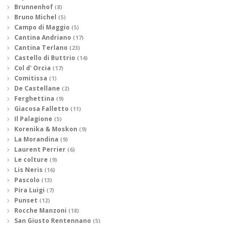
Brunnenhof
(8)
Bruno Michel
(5)
Campo di Maggio
(5)
Cantina Andriano
(17)
Cantina Terlano
(23)
Castello di Buttrio
(14)
Col d' Orcia
(17)
Comitissa
(1)
De Castellane
(2)
Ferghettina
(9)
Giacosa Falletto
(11)
Il Palagione
(5)
Korenika & Moskon
(9)
La Morandina
(9)
Laurent Perrier
(6)
Le colture
(9)
Lis Neris
(16)
Pascolo
(13)
Pira Luigi
(7)
Punset
(12)
Rocche Manzoni
(18)
San Giusto Rentennano
(5)