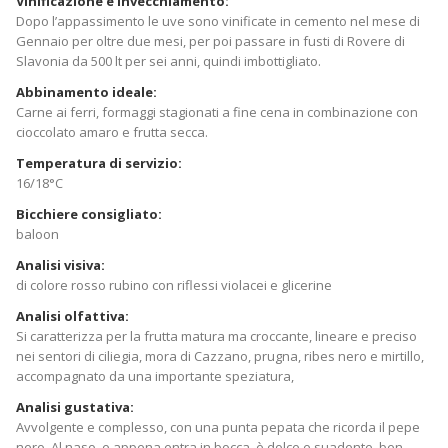
Vinificazione e invecchiamento:
Dopo l’appassimento le uve sono vinificate in cemento nel mese di
Gennaio per oltre due mesi, per poi passare in fusti di Rovere di
Slavonia da 500 lt per sei anni, quindi imbottigliato.
Abbinamento ideale:
Carne ai ferri, formaggi stagionati a fine cena in combinazione con
cioccolato amaro e frutta secca.
Temperatura di servizio:
16/18°C
Bicchiere consigliato:
baloon
Analisi visiva:
di colore rosso rubino con riflessi violacei e glicerine
Analisi olfattiva:
Si caratterizza per la frutta matura ma croccante, lineare e preciso
nei sentori di ciliegia, mora di Cazzano, prugna, ribes nero e mirtillo,
accompagnato da una importante speziatura,
Analisi gustativa:
Avvolgente e complesso, con una punta pepata che ricorda il pepe
nero. Al naso, e appena entra in bocca, è dolce e suadente, ben