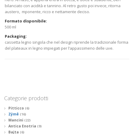
bilanciato con acidità e tannino. Al retro gusto poi invece, ritorna
austero, mponente, ricco e nettamente deciso.
Formato disponibile:
500 ml
Packaging:
cassetta legno singola che nel design riprende la tradizionale forma
del plateaux in legno impiegati per l’appassimeno delle uve.
Categorie prodotti
Pitticco
(6)
Zýmē
(16)
Mancini
(22)
Antica Enotria
(9)
Bajta
(6)