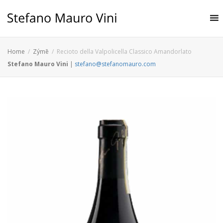
Home
Zýmē
Recioto della Valpolicella Classico Amandorlato
Stefano Mauro Vini
|
stefano@stefanomauro.com