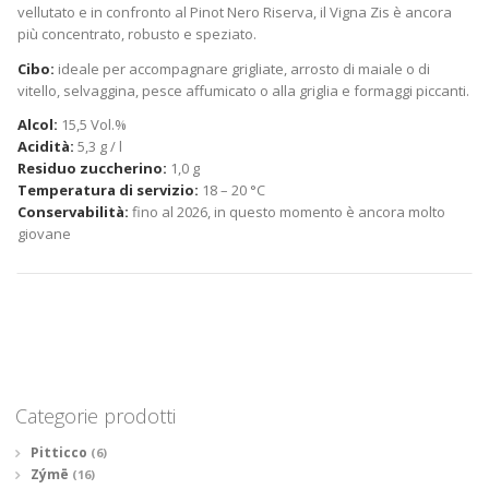
vellutato e in confronto al Pinot Nero Riserva, il Vigna Zis è ancora
più concentrato, robusto e speziato.
Cibo:
ideale per accompagnare grigliate, arrosto di maiale o di
vitello, selvaggina, pesce affumicato o alla griglia e formaggi piccanti.
Alcol:
15,5 Vol.%
Acidità:
5,3 g / l
Residuo zuccherino:
1,0 g
Temperatura di servizio:
18 – 20 °C
Conservabilità:
fino al 2026, in questo momento è ancora molto
giovane
Categorie prodotti
Pitticco
(6)
Zýmē
(16)