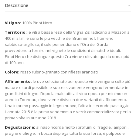
Descrizione
Vitigno:
100% Pinot Nero
Territorio:
le viti a bassa resa della Vigna Zis radicano a Mazzon a
400 m s.l.m. e sono le più vecchie del Brunnenhof. Il terreno
sabbioso-argilloso, il sole pomeridiano e l’Ora del Garda
provvedono a fornire nel vigneto le condizioni climatiche ideali. Il
Pinot Nero che distingue questo Cru viene coltivato qui da ormai più
di 100 anni.
Colore:
rosso rubino-granato con riflessi aranciati
Affinamento:
le uve selezionate per questo vino vengono colte più
mature e tardi possibile e successivamente vengono fermentate in
grandi tini di legno. Dopo la malolattica il vino riposa per minimo un
anno in Tonneau, dove viene diviso in due varianti di affinamento.
Una in primo passaggio in legno nuovo, l’altra in secondo passaggio.
L’annata 2015 è la prima vendemmia e verrà commercializzata per la
prima volta in autunno 2018.
Degustazione:
al naso ricorda molto i profumi di fragole, lamponi,
prugne e ciliegie. In bocca dispiega tutta la sua forza, è polposo e