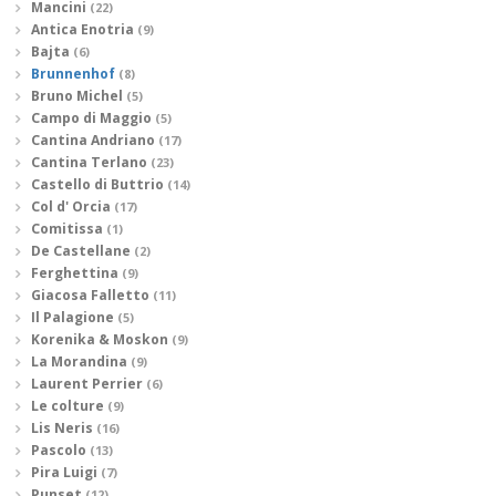
Mancini
(22)
Antica Enotria
(9)
Bajta
(6)
Brunnenhof
(8)
Bruno Michel
(5)
Campo di Maggio
(5)
Cantina Andriano
(17)
Cantina Terlano
(23)
Castello di Buttrio
(14)
Col d' Orcia
(17)
Comitissa
(1)
De Castellane
(2)
Ferghettina
(9)
Giacosa Falletto
(11)
Il Palagione
(5)
Korenika & Moskon
(9)
La Morandina
(9)
Laurent Perrier
(6)
Le colture
(9)
Lis Neris
(16)
Pascolo
(13)
Pira Luigi
(7)
Punset
(12)