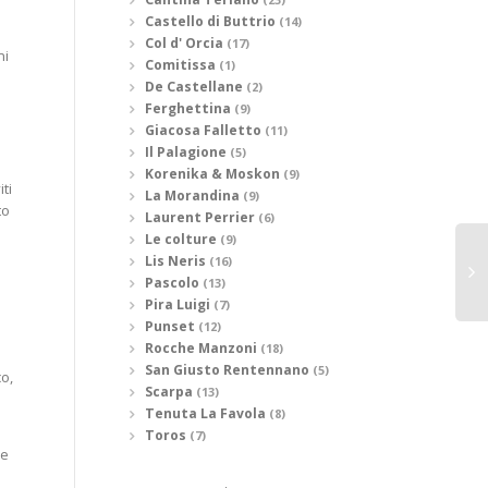
Castello di Buttrio
(14)
Col d' Orcia
(17)
ni
Comitissa
(1)
De Castellane
(2)
Ferghettina
(9)
Giacosa Falletto
(11)
Il Palagione
(5)
Korenika & Moskon
(9)
ti
La Morandina
(9)
to
Laurent Perrier
(6)
Le colture
(9)
Lis Neris
(16)
Pascolo
(13)
Pira Luigi
(7)
Punset
(12)
Rocche Manzoni
(18)
San Giusto Rentennano
(5)
o,
Scarpa
(13)
Tenuta La Favola
(8)
Toros
(7)
de