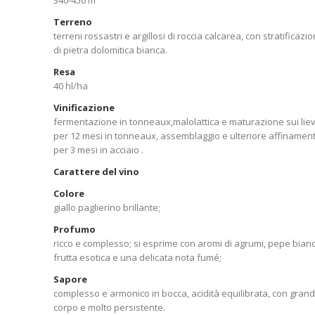
340-450 m
Terreno
terreni rossastri e argillosi di roccia calcarea, con stratificazio
di pietra dolomitica bianca.
Resa
40 hl/ha
Vinificazione
fermentazione in tonneaux,malolattica e maturazione sui lievi
per 12 mesi in tonneaux, assemblaggio e ulteriore affinamen
per 3 mesi in acciaio .
Carattere del vino
Colore
giallo paglierino brillante;
Profumo
ricco e complesso; si esprime con aromi di agrumi, pepe bianc
frutta esotica e una delicata nota fumé;
Sapore
complesso e armonico in bocca, acidità equilibrata, con gran
corpo e molto persistente.