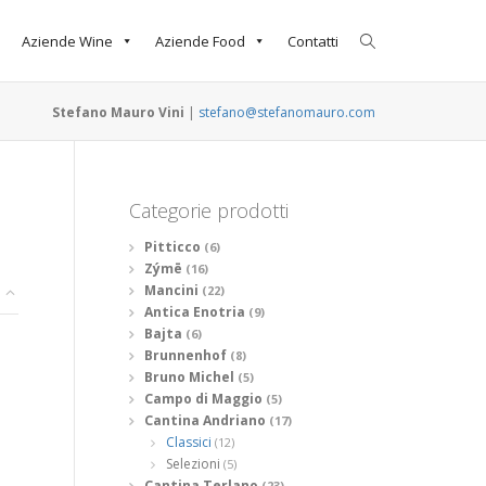
Aziende Wine
Aziende Food
Contatti
Stefano Mauro Vini
|
stefano@stefanomauro.com
Categorie prodotti
Pitticco
(6)
Zýmē
(16)
Mancini
(22)
Antica Enotria
(9)
Bajta
(6)
Brunnenhof
(8)
Bruno Michel
(5)
Campo di Maggio
(5)
Cantina Andriano
(17)
Classici
(12)
Selezioni
(5)
Cantina Terlano
(23)