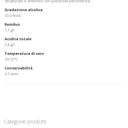
strutturato e armonico con piacevole persistenza.
Gradazione alcolica
13,0 %vol.
Residuo
1,7 g/l
Acidità totale
5,8 g/l
Temperatura di serv.
10-12°C
Conservabilità
3-5 anni
Categorie prodotti