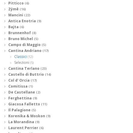
Pitticco
(6)
Zýmē
(16)
Mancini
(22)
Antica Enotria
(9)
Bajta
(6)
Brunnenhof
(8)
Bruno Michel
(5)
Campo di Maggio
(5)
Cantina Andriano
(17)
Classici
(12)
Selezioni
(5)
Cantina Terlano
(23)
Castello di Buttrio
(14)
Col d' Orcia
(17)
Comitissa
(1)
De Castellane
(2)
Ferghettina
(9)
Giacosa Falletto
(11)
Il Palagione
(5)
Korenika & Moskon
(9)
La Morandina
(9)
Laurent Perrier
(6)