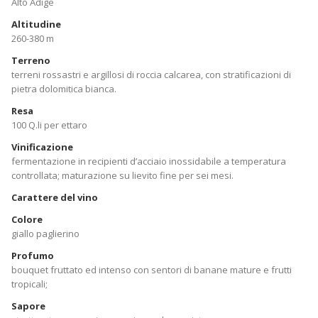
Alto Adige
Altitudine
260-380 m
Terreno
terreni rossastri e argillosi di roccia calcarea, con stratificazioni di
pietra dolomitica bianca.
Resa
100 Q.li per ettaro
Vinificazione
fermentazione in recipienti d’acciaio inossidabile a temperatura
controllata; maturazione su lievito fine per sei mesi.
Carattere del vino
Colore
giallo paglierino
Profumo
bouquet fruttato ed intenso con sentori di banane mature e frutti
tropicali;
Sapore