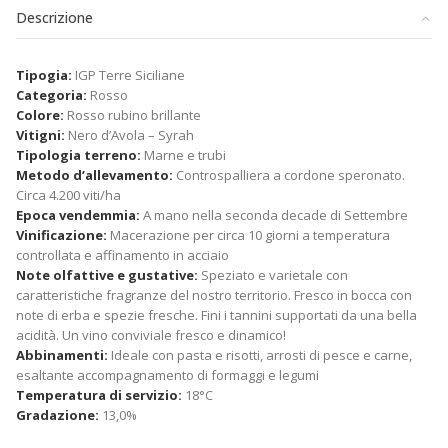
Descrizione
Tipogia:
IGP Terre Siciliane
Categoria:
Rosso
Colore:
Rosso rubino brillante
Vitigni:
Nero d’Avola – Syrah
Tipologia terreno:
Marne e trubi
Metodo d’allevamento:
Controspalliera a cordone speronato.
Circa 4.200 viti/ha
Epoca vendemmia:
A mano nella seconda decade di Settembre
Vinificazione:
Macerazione per circa 10 giorni a temperatura
controllata e affinamento in acciaio
Note olfattive e gustative:
Speziato e varietale con
caratteristiche fragranze del nostro territorio. Fresco in bocca con
note di erba e spezie fresche. Fini i tannini supportati da una bella
acidità. Un vino conviviale fresco e dinamico!
Abbinamenti:
Ideale con pasta e risotti, arrosti di pesce e carne,
esaltante accompagnamento di formaggi e legumi
Temperatura di servizio:
18°C
Gradazione:
13,0%