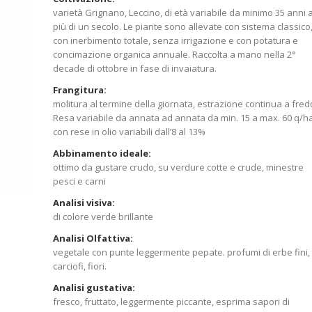
varietà Grignano, Leccino, di età variabile da minimo 35 anni 
più di un secolo. Le piante sono allevate con sistema classico
con inerbimento totale, senza irrigazione e con potatura e
concimazione organica annuale. Raccolta a mano nella 2°
decade di ottobre in fase di invaiatura.
Frangitura:
molitura al termine della giornata, estrazione continua a fred
Resa variabile da annata ad annata da min. 15 a max. 60 q/h
con rese in olio variabili dall’8 al 13%
Abbinamento ideale:
ottimo da gustare crudo, su verdure cotte e crude, minestre
pesci e carni
Analisi visiva:
di colore verde brillante
Analisi Olfattiva:
vegetale con punte leggermente pepate. profumi di erbe fini,
carciofi, fiori.
Analisi gustativa:
fresco, fruttato, leggermente piccante, esprima sapori di