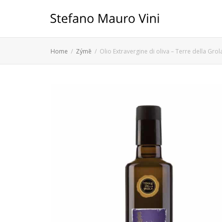
Home
Zýmē
Olio Extravergine di oliva – Terre della Grol