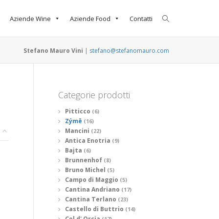
Aziende Wine
Aziende Food
Contatti
Stefano Mauro Vini
|
stefano@stefanomauro.com
Categorie prodotti
Pitticco
(6)
Zýmē
(16)
Mancini
(22)
Antica Enotria
(9)
Bajta
(6)
Brunnenhof
(8)
Bruno Michel
(5)
Campo di Maggio
(5)
Cantina Andriano
(17)
Cantina Terlano
(23)
Castello di Buttrio
(14)
Col d' Orcia
(17)