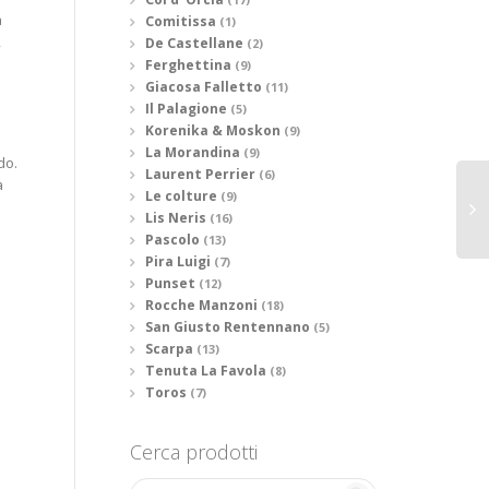
a
Comitissa
(1)
,
De Castellane
(2)
Ferghettina
(9)
Giacosa Falletto
(11)
Il Palagione
(5)
Korenika & Moskon
(9)
La Morandina
(9)
do.
Laurent Perrier
(6)
a
Le colture
(9)
Lis Neris
(16)
Pascolo
(13)
Pira Luigi
(7)
Punset
(12)
Rocche Manzoni
(18)
San Giusto Rentennano
(5)
Scarpa
(13)
Tenuta La Favola
(8)
Toros
(7)
Cerca prodotti