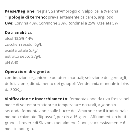
Paese/Regione:
Negrar, Sant’Ambrogio di Valpolicella (Verona)
Tipologia di terreno:
prevalentemente calcareo, argilloso
Uve:
Corvina 40%, Corvinone 30%, Rondinella 25%, Oseleta 5%
Dati analitici:
alcol 13,5%-14%
zuccheri residui 6g/l,
acidità totale 5,7g/l
estratto secco 27g/l,
pH 3,40
Operazioni di vigneto:
concimazioni organiche e potature manuali; selezione dei germogli,
defoliazione, diradamento dei grappoli. Vendemmia manuale in bins
da 300Kg.
Vinificazione e invecchiamento:
fermentazione da uva fresca nel
mese di settembre/ottobre a temperature naturali, a gennaio
seconda fermentazione sulle bucce dellʼAmarone con il tradizionale
metodo chiamato “Ripasso”, per circa 15 giorni. Affinamento in botti
grandi di rovere di Slavonia per almeno 2 anni, successivamente 6
mesi in bottiglia.