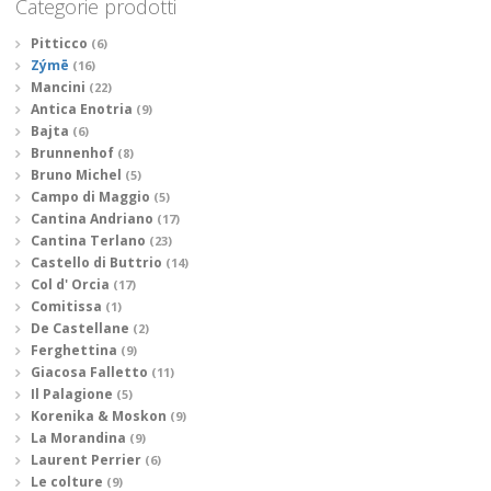
Categorie prodotti
Pitticco
(6)
Zýmē
(16)
Mancini
(22)
Antica Enotria
(9)
Bajta
(6)
Brunnenhof
(8)
Bruno Michel
(5)
Campo di Maggio
(5)
Cantina Andriano
(17)
Cantina Terlano
(23)
Castello di Buttrio
(14)
Col d' Orcia
(17)
Comitissa
(1)
De Castellane
(2)
Ferghettina
(9)
Giacosa Falletto
(11)
Il Palagione
(5)
Korenika & Moskon
(9)
La Morandina
(9)
Laurent Perrier
(6)
Le colture
(9)