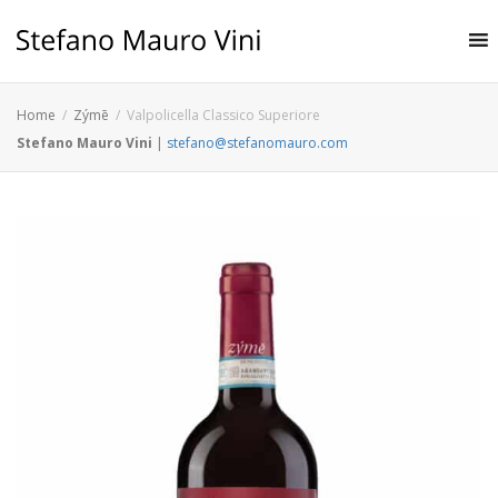
Home
Zýmē
Valpolicella Classico Superiore
Stefano Mauro Vini
|
stefano@stefanomauro.com