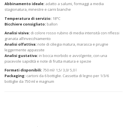
Abbinamento ideale:
adatto a salumi, formaggi a media
stagionatura, minestre e carni bianche
Temperatura di servizio:
18°C
Bicchiere consigliato:
ballon
Analisi visiva:
di colore rosso rubino di media intensità con riflessi
granata allʼinvecchiamento
Analisi olfattiva:
note di ciliegia matura, marasca e prugne
leggermente appassite
Analisi gustativa:
in bocca morbido e avvolgente, con una
piacevole sapidità e note di frutta matura e spezie
Formati disponibili:
750 ml/ 1,5/ 3,0/ 5,0 l
Packaging:
cartoni da 6 bottiglie. Cassetta di legno per 1/3/6
bottiglie da 750 ml e magnum