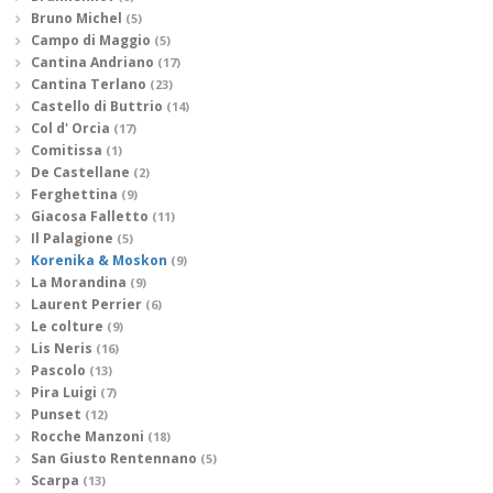
Bruno Michel
(5)
Campo di Maggio
(5)
Cantina Andriano
(17)
Cantina Terlano
(23)
Castello di Buttrio
(14)
Col d' Orcia
(17)
Comitissa
(1)
De Castellane
(2)
Ferghettina
(9)
Giacosa Falletto
(11)
Il Palagione
(5)
Korenika & Moskon
(9)
La Morandina
(9)
Laurent Perrier
(6)
Le colture
(9)
Lis Neris
(16)
Pascolo
(13)
Pira Luigi
(7)
Punset
(12)
Rocche Manzoni
(18)
San Giusto Rentennano
(5)
Scarpa
(13)